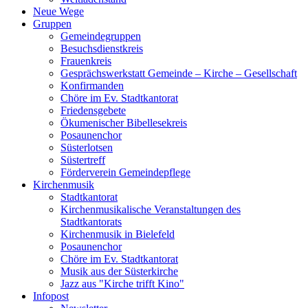
Neue Wege
Gruppen
Gemeindegruppen
Besuchsdienstkreis
Frauenkreis
Gesprächswerkstatt Gemeinde – Kirche – Gesellschaft
Konfirmanden
Chöre im Ev. Stadtkantorat
Friedensgebete
Ökumenischer Bibellesekreis
Posaunenchor
Süsterlotsen
Süstertreff
Förderverein Gemeindepflege
Kirchenmusik
Stadtkantorat
Kirchenmusikalische Veranstaltungen des
Stadtkantorats
Kirchenmusik in Bielefeld
Posaunenchor
Chöre im Ev. Stadtkantorat
Musik aus der Süsterkirche
Jazz aus "Kirche trifft Kino"
Infopost