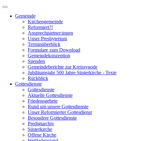
Gemeinde
Kirchengemeinde
Reformiert?!
Ansprechpartner:innen
Unser Presbyterium
Terminüberblick
Formulare zum Download
Gemeindekonzeption
Spenden
Gemeindeberichte zur Kreissynode
Jubiläumsjahr 500 Jahre Süsterkirche - Texte
Rückblick
Gottesdienste
Gottesdienste
Aktuelle Gottesdienste
Friedensgebete
Rund um unsere Gottesdienste
Unser Reformierter Gottesdienst
Besondere Gottesdienste
Predigtarchiv
Süsterkirche
Offene Kirche
Weltladenstand