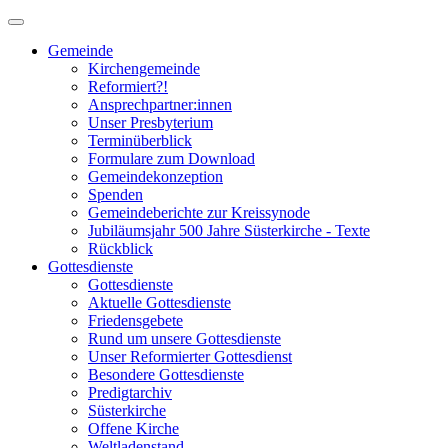
Gemeinde
Kirchengemeinde
Reformiert?!
Ansprechpartner:innen
Unser Presbyterium
Terminüberblick
Formulare zum Download
Gemeindekonzeption
Spenden
Gemeindeberichte zur Kreissynode
Jubiläumsjahr 500 Jahre Süsterkirche - Texte
Rückblick
Gottesdienste
Gottesdienste
Aktuelle Gottesdienste
Friedensgebete
Rund um unsere Gottesdienste
Unser Reformierter Gottesdienst
Besondere Gottesdienste
Predigtarchiv
Süsterkirche
Offene Kirche
Weltladenstand