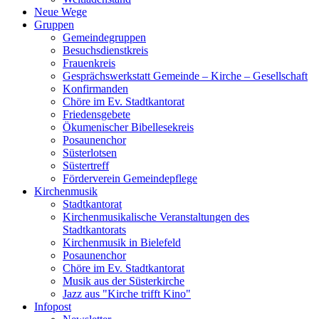
Neue Wege
Gruppen
Gemeindegruppen
Besuchsdienstkreis
Frauenkreis
Gesprächswerkstatt Gemeinde – Kirche – Gesellschaft
Konfirmanden
Chöre im Ev. Stadtkantorat
Friedensgebete
Ökumenischer Bibellesekreis
Posaunenchor
Süsterlotsen
Süstertreff
Förderverein Gemeindepflege
Kirchenmusik
Stadtkantorat
Kirchenmusikalische Veranstaltungen des
Stadtkantorats
Kirchenmusik in Bielefeld
Posaunenchor
Chöre im Ev. Stadtkantorat
Musik aus der Süsterkirche
Jazz aus "Kirche trifft Kino"
Infopost